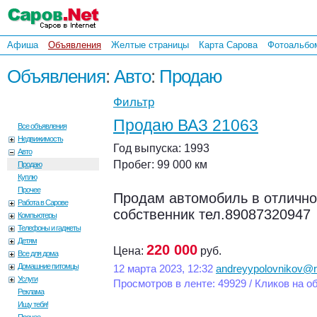
Афиша
Объявления
Желтые страницы
Карта Сарова
Фотоальбо
Объявления
:
Авто
:
Продаю
Фильтр
Продаю ВАЗ 21063
Все объявления
Недвижимость
Год выпуска: 1993
Авто
Пробег: 99 000 км
Продаю
Куплю
Прочее
Продам автомобиль в отлично
Работа в Сарове
собственник тел.89087320947
Компьютеры
Телефоны и гаджеты
Детям
220 000
Цена:
руб.
Все для дома
Домашние питомцы
12 марта 2023, 12:32
andreyypolovnikov@r
Услуги
Просмотров в ленте: 49929 / Кликов на о
Реклама
Ищу тебя!