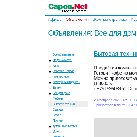
Афиша
Объявления
Желтые страницы
Ка
Объявления
:
Все для дом
Бытовая техни
Все объявления
Недвижимость
Авто
Продаётся компактн
Работа в Сарове
Готовит кофе из мол
Компьютеры
Можно приготовитьэ
Телефоны и гаджеты
Ц 3000р.
Детям
т.+79159503451 Сер
Все для дома
Мебель
20 февраля 2025, 12:10 -
Е
Бытовая техника
Просмотров в ленте: 26470
Одежда
Куплю
Прочее
Домашние питомцы
Услуги