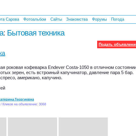
рта Сарова
Фотоальбом
Сайты
Знакомства
Форумы
Погода
а
:
Бытовая техника
Подать объявлени
ка
ая роковая кофеварка Endever Costa-1050 в отличном состоянии
отых зерен, есть встроиный капучинатор, давление пара 5 бар.
спресо, американо, капучино.
гей
катерина Георгиевна
 / Кликов на объявление: 3068