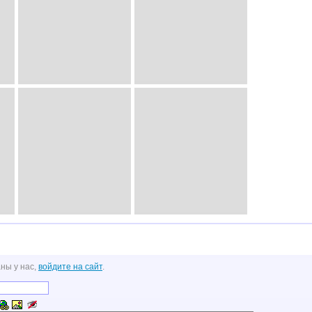
ны у нас,
войдите на сайт
.