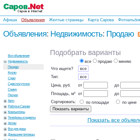
Афиша
Объявления
Желтые страницы
Карта Сарова
Фотоальбо
Объявления
:
Недвижимость
:
Продаю
Подобрать варианты
Все объявления
все
продаю
меняю
Недвижимость
Продаю
Что ищете?
все
Куплю
Тип:
все
Сдаю
Сдаю посуточно
Цена, руб.
от
до
Сниму
Площадь, м²
от
до
Прочее
Авто
Сортировать:
по площади
по цене
Работа в Сарове
Компьютеры
Телефоны и гаджеты
Показать все объявл
Детям
Все для дома
Домашние питомцы