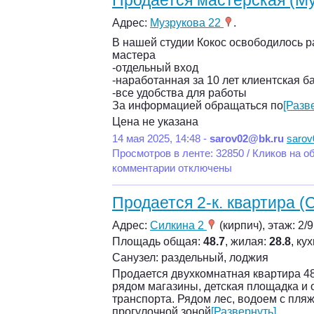
Продается мастерская (Му
Адрес:
Музрукова 22
.
В нашей студии Кокос освободилось р
мастера
-отдельный вход
-наработанная за 10 лет клиентская б
-все удобства для работы
За информацией обращаться по
[Разв
Цена не указана
14 мая 2025, 14:48 -
sarov02@bk.ru
sarov
Просмотров в ленте: 32850 / Кликов на о
комментарии отключены
Продается 2-к. квартира (
Адрес:
Силкина 2
(кирпич), этаж: 2/9
Площадь общая:
48.7
, жилая:
28.8
, ку
Санузел: раздельный, лоджия
Продается двухкомнатная квартира 48
рядом магазины, детская площадка и
транспорта. Рядом лес, водоем с пля
прогулочной зоной
[Развернуть]