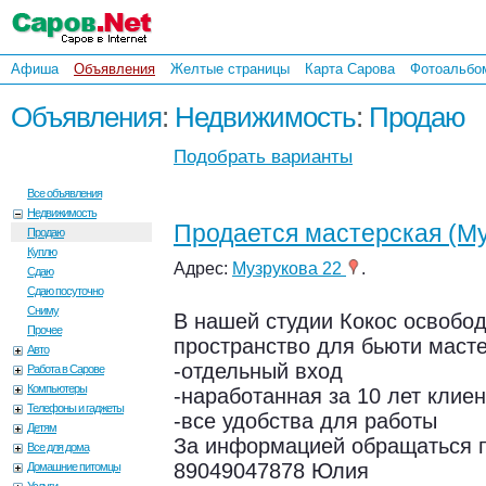
Афиша
Объявления
Желтые страницы
Карта Сарова
Фотоальбо
Объявления
:
Недвижимость
:
Продаю
Подобрать варианты
Все объявления
Недвижимость
Продается мастерская (Му
Продаю
Куплю
Адрес:
Музрукова 22
.
Сдаю
Сдаю посуточно
Сниму
В нашей студии Кокос освобо
Прочее
пространство для бьюти маст
Авто
-отдельный вход
Работа в Сарове
Компьютеры
-наработанная за 10 лет клиен
Телефоны и гаджеты
-все удобства для работы
Детям
За информацией обращаться 
Все для дома
89049047878 Юлия
Домашние питомцы