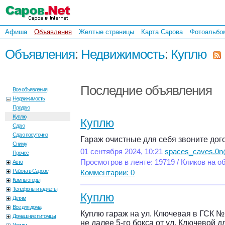
Афиша
Объявления
Желтые страницы
Карта Сарова
Фотоальбо
Объявления
:
Недвижимость
:
Куплю
Последние объявления
Все объявления
Недвижимость
Продаю
Куплю
Куплю
Сдаю
Сдаю посуточно
Гараж очистные для себя звоните до
Сниму
01 сентября 2024, 10:21
spaces_caves.0n
Прочее
Просмотров в ленте: 19719 / Кликов на о
Авто
Работа в Сарове
Комментарии: 0
Компьютеры
Телефоны и гаджеты
Куплю
Детям
Все для дома
Куплю гараж на ул. Ключевая в ГСК №1
Домашние питомцы
не далее 5-го бокса от ул. Ключевой дл