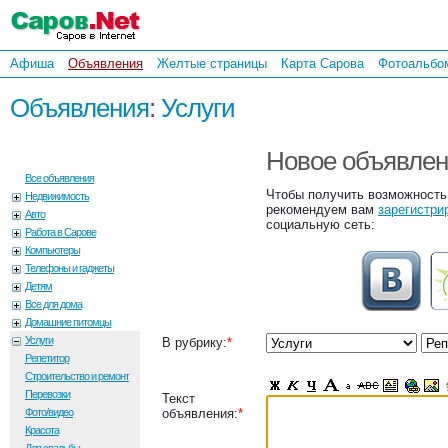
Афиша
Объявления
Желтые страницы
Карта Сарова
Фотоальбо
Объявления
:
Услуги
Новое объявле
Все объявления
Чтобы получить возможность
Недвижимость
рекомендуем вам
зарегистри
Авто
социальную сеть:
Работа в Сарове
Компьютеры
Телефоны и гаджеты
Детям
Все для дома
Домашние питомцы
Услуги
В рубрику:
*
Репетитор
Строительство и ремонт
Перевозки
Текст
Фото/видео
объявления:
*
Красота