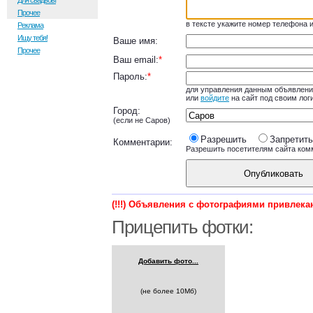
Для свадьбы
Прочее
в тексте укажите номер телефона и
Реклама
Ищу тебя!
Ваше имя:
Прочее
Ваш email:
*
Пароль:
*
для управления данным объявлени
или
войдите
на сайт под своим лог
Город:
(если не Саров)
Разрешить
Запретить
Комментарии:
Разрешить посетителям сайта ком
Опубликовать
(!!!) Объявления с фотографиями привлекаю
Прицепить фотки:
Добавить фото...
(не более 10Мб)