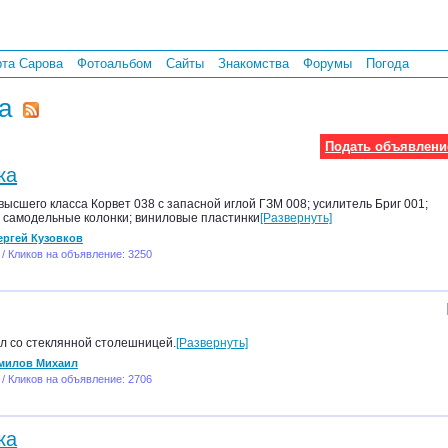
рта Сарова
Фотоальбом
Сайты
Знакомства
Форумы
Погода
а
Подать объявлени
ка
ысшего класса Корвет 038 с запасной иглой ГЗМ 008; усилитель Бриг 001;
 самодельные колонки; виниловые пластинки
[Развернуть]
ергей Кузовков
 / Кликов на объявление: 3250
л со стеклянной столешницей.
[Развернуть]
милов Михаил
 / Кликов на объявление: 2706
ка