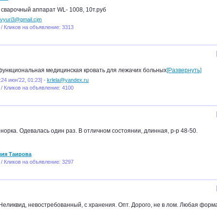
сварочный аппарат WL- 1008, 10т.руб
vyuri3@gmail.cjm
 / Кликов на объявление: 3313
функциональная медицинская кровать для лежачих больных
[Развернуть]
:24 июн’22, 01:23] -
krlela@yandex.ru
 / Кликов на объявление: 4100
норка. Одевалась один раз. В отличном состоянии, длинная, р-р 48-50.
лия Таирова
 / Кликов на объявление: 3297
Неликвид, невостребованный, с хранения. Опт. Дорого, не в лом. Любая форм