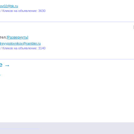
rov02@bk.ru
 / Кликов на объявление: 3630
тел.
[Развернуть]
dreyypolovnikov@rambler.ru
 / Кликов на объявление: 3140
е →
.