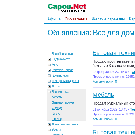
Афиша
Объявления
Желтые страницы
Ка
Объявления
:
Все для дом
Бытовая техни
Все объявления
Недвижимость
Продаю проигрыватель в
Авто
большие 3-ёх полосные,
Работа в Сарове
02 февраля 2023, 15:09 -
С
Компьютеры
Просмотров в ленте: 22652
Телефоны и гаджеты
Комментарии: 0
Детям
Все для дома
Мебель
Мебель
Бытовая техника
Продам журнальный сто
Одежда
01 октября 2022, 13:43 -
То
Куплю
Просмотров в ленте: 18221
Прочее
Комментарии: 0
Домашние питомцы
Услуги
Бытовая техни