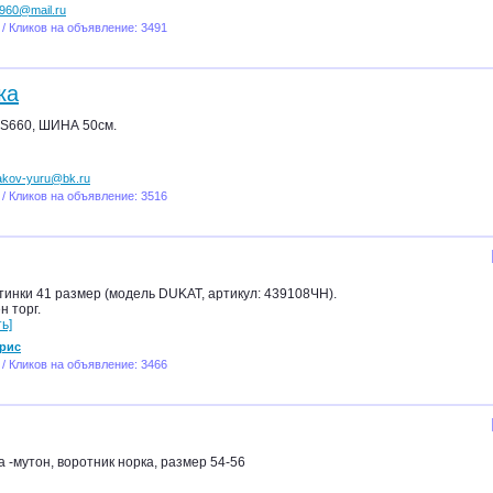
960@mail.ru
 / Кликов на объявление: 3491
ка
S660, ШИНА 50см.
akov-yuru@bk.ru
 / Кликов на объявление: 3516
инки 41 размер (модель DUKAT, артикул: 439108ЧН).
н торг.
ь]
рис
 / Кликов на объявление: 3466
 -мутон, воротник норка, размер 54-56