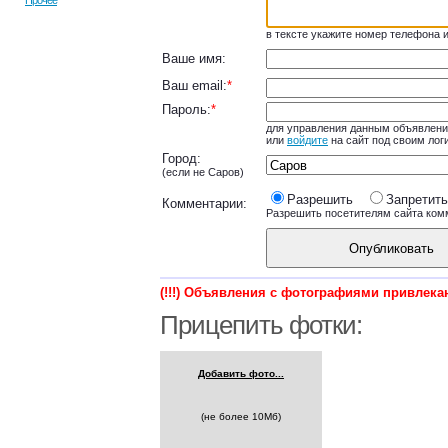
Прочее
в тексте укажите номер телефона и
Ваше имя:
Ваш email:
*
Пароль:
*
для управления данным объявлени
или
войдите
на сайт под своим лог
Город:
(если не Саров)
Разрешить
Запретить
Комментарии:
Разрешить посетителям сайта ком
Опубликовать
(!!!) Объявления с фотографиями привлекаю
Прицепить фотки:
Добавить фото...
(не более 10Мб)