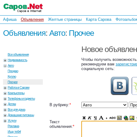
Афиша
Объявления
Желтые страницы
Карта Сарова
Фотоальбо
Объявления
:
Авто
:
Прочее
Новое объявле
Все объявления
Чтобы получить возможность
Недвижимость
рекомендуем вам
зарегистри
Авто
социальную сеть:
Продаю
Куплю
Прочее
Работа в Сарове
Компьютеры
Телефоны и гаджеты
Детям
В рубрику:
*
Все для дома
Домашние питомцы
Услуги
Текст
Реклама
объявления:
*
Ищу тебя!