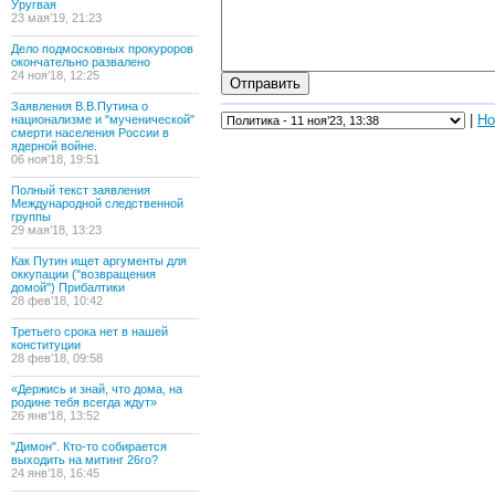
Уругвая
23 мая’19, 21:23
Дело подмосковных прокуроров
окончательно развалено
24 ноя’18, 12:25
Заявления В.В.Путина о
|
Но
национализме и "мученической"
смерти населения России в
ядерной войне.
06 ноя’18, 19:51
Полный текст заявления
Международной следственной
группы
29 мая’18, 13:23
Как Путин ищет аргументы для
оккупации ("возвращения
домой") Прибалтики
28 фев’18, 10:42
Третьего срока нет в нашей
конституции
28 фев’18, 09:58
«Держись и знай, что дома, на
родине тебя всегда ждут»
26 янв’18, 13:52
"Димон". Кто-то собирается
выходить на митинг 26го?
24 янв’18, 16:45