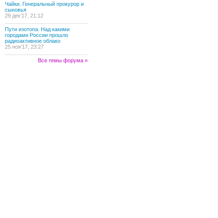
Чайки. Генеральный прокурор и
сыновья
29 дек’17, 21:12
Пути изотопа. Над какими
городами России прошло
радиоактивное облако
25 ноя’17, 23:27
Все темы форума »