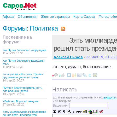
Афиша
Объявления
Желтые страницы
Карта Сарова
Фотоальбо
Форумы
:
Политика
Последние на
Зять миллиард
форуме:
решил стать президе
Как Путин боролся с коррупцией
11 ноя’23, 13:38
Алексей Рыжов
- 23 мая’19, 21:23 [
Как Путин боролся с тарифами
ЖКХ
это его, думаю, было желание.
11 ноя’23, 13:36
Корпорация «Россия». Путин с
0
0
друзьями поделили страну
14 мар’21, 00:27
Путин и благотворительность
Написать
для больных детей
13 мар’21, 23:56
Если вы зарегистрированы у нас,
войдите 
или введите
Убийство Бориса Немцова
27 фев’21, 23:20
Ваше имя:
Зять миллиардера Рыболовлева
решил стать президентом